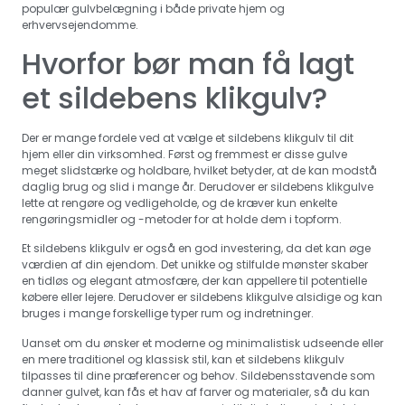
populær gulvbelægning i både private hjem og
erhvervsejendomme.
Hvorfor bør man få lagt
et sildebens klikgulv?
Der er mange fordele ved at vælge et sildebens klikgulv til dit
hjem eller din virksomhed. Først og fremmest er disse gulve
meget slidstærke og holdbare, hvilket betyder, at de kan modstå
daglig brug og slid i mange år. Derudover er sildebens klikgulve
lette at rengøre og vedligeholde, og de kræver kun enkelte
rengøringsmidler og -metoder for at holde dem i topform.
Et sildebens klikgulv er også en god investering, da det kan øge
værdien af din ejendom. Det unikke og stilfulde mønster skaber
en tidløs og elegant atmosfære, der kan appellere til potentielle
købere eller lejere. Derudover er sildebens klikgulve alsidige og kan
bruges i mange forskellige typer rum og indretninger.
Uanset om du ønsker et moderne og minimalistisk udseende eller
en mere traditionel og klassisk stil, kan et sildebens klikgulv
tilpasses til dine præferencer og behov. Sildebensstavende som
danner gulvet, kan fås et hav af farver og materialer, så du kan