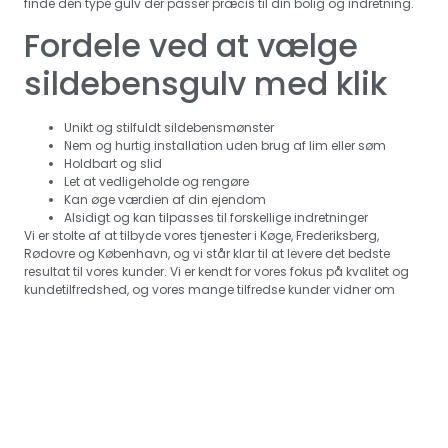
finde den type gulv der passer præcis til din bolig og indretning.
Fordele ved at vælge
sildebensgulv med klik
Unikt og stilfuldt sildebensmønster
Nem og hurtig installation uden brug af lim eller søm
Holdbart og slid
Let at vedligeholde og rengøre
Kan øge værdien af din ejendom
Alsidigt og kan tilpasses til forskellige indretninger
Vi er stolte af at tilbyde vores tjenester i Køge, Frederiksberg,
Rødovre og København, og vi står klar til at levere det bedste
resultat til vores kunder. Vi er kendt for vores fokus på kvalitet og
kundetilfredshed, og vores mange tilfredse kunder vidner om
vores ekspertise og professionalisme.
Tag Kontakt